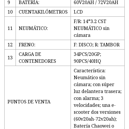
9
BATERÍA:
60V20AH / 72V20AH
10
CUENTAKILÓMETROS
LCD
F/R: 14*3.2 CST
11
NEUMÁTICO:
NEUMÁTICO sin
cámara
12
FRENO:
F: DISCO; R: TAMBOR
CARGA DE
34PCS/20GP;
13
CONTENEDORES
90PCS/40HQ
Característica:
Neumático sin
cámara; con súper
luz delantera trasera;
con alarma; 3
PUNTOS DE VENTA
velocidades; una e-
scooter dos versiones
(60v20ah-72v20ah);
Batería Chaowei o