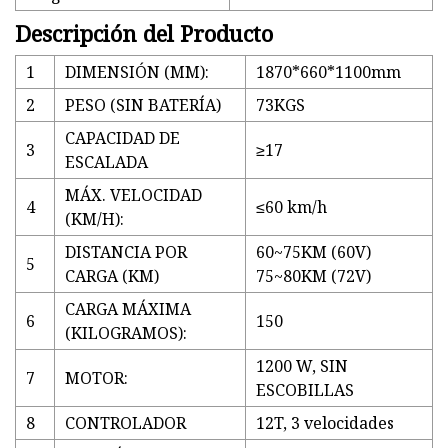
Descripción del Producto
1
DIMENSIÓN (MM):
1870*660*1100mm
2
PESO (SIN BATERÍA)
73KGS
CAPACIDAD DE
3
≥17
ESCALADA
MÁX. VELOCIDAD
4
≤60 km/h
(KM/H):
DISTANCIA POR
60~75KM (60V)
5
CARGA (KM)
75~80KM (72V)
CARGA MÁXIMA
6
150
(KILOGRAMOS):
1200 W, SIN
7
MOTOR:
ESCOBILLAS
8
CONTROLADOR
12T, 3 velocidades