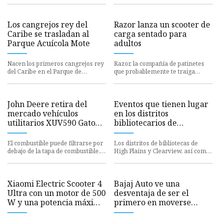
Los cangrejos rey del
Razor lanza un scooter de
Caribe se trasladan al
carga sentado para
Parque Acuícola Mote
adultos
Nacen los primeros cangrejos rey
Razor, la compañía de patinetes
del Caribe en el Parque de
que probablemente te traiga
Investigación Acuícola de Mote
recuerdos de patadas y
John Deere retira del
Eventos que tienen lugar
mercado vehículos
en los distritos
utilitarios XUV590 Gator
bibliotecarios de
debido a riesgo de
Clearview y High Plains,
incendio (alerta de retiro)
Biblioteca Pública de
El combustible puede filtrarse por
Los distritos de bibliotecas de
Loveland
debajo de la tapa de combustible,
High Plains y Clearview, así como
lo que representa un riesgo de
el Loveland Public
incendio. Alrededo
Xiaomi Electric Scooter 4
Bajaj Auto ve una
Ultra con un motor de 500
desventaja de ser el
W y una potencia máxima
primero en moverse
de 940 W que ahora se
entre los scooters