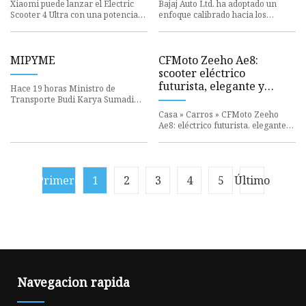
lanza en toda Europa
eléctricos — BQ Insight
Xiaomi puede lanzar el Electric
Bajaj Auto Ltd. ha adoptado un
Scooter 4 Ultra con una potencia
enfoque calibrado hacia los
máxima de 940W en
vehículos eléctricos de dos ruedas,
MIPYME
CFMoto Zeeho Ae8:
scooter eléctrico
futurista, elegante y
Hace 19 horas Ministro de
potente en Nepal
Transporte Budi Karya Sumadi
autografiando
Casa » Carros » CFMoto Zeeho
Ae8: eléctrico futurista, elegante y
potente
Primero
1
2
3
4
5
Último
Navegacion rapida