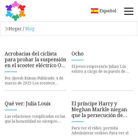
Español
Hogar
/
Blog
Acrobacias del ciclista
Ocho
para probar la suspensión
en el scooter eléctrico Ola
El joven empresario Julian Lin
S1 Pro: ¿Sobrevivió la
estuvo a cargo de su puesto de
suspensión? [Video]
limonada durante cuatro horas en
Por Ajeesh Kuttan Publicado: 4 de
marzo de 2023 Los scooters
eléctricos Ola son bastante
Qué ver: Julia Louis
El príncipe Harry y
Meghan Markle niegan
que la persecución de
Las relaciones complicadas en las
autos en Nueva York haya
que la honestidad no siempre
prevalece ocupan un lugar
sido un truco de
Para ver el video, permita
destacado.
relaciones públicas
Administrar cookies Para ver el