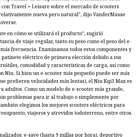
ó con Travel + Leisure sobre el mercado de scooters
n relativamente nueva pero natural", dijo VanderMause
moverse.
te en cómo se utilizará el producto", sugirió
ancia de viaje regular, tanto su peso como el peso del e-
on más frecuencia. Examinamos todos estos componentes y
 patinete eléctrico de primera elección debido a sus
sátiles, comodidad y características de carga, así como
ión Niu. Si bien un e-scooter más pequeño puede ser más
ue prefieren velocidades más lentas), el Niu Kqi3 Max es
ra adultos. Como un modelo de e-scooter más grande,
 sin problemas para ir al trabajo o simplemente por
 también elegimos los mejores scooters eléctricos para
resupuesto, viajeros y atrevidos todoterreno, entre otros.
alizados: e-save (hasta 9 millas por hora), deportivo