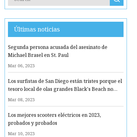
Últimas noticias
Segunda persona acusada del asesinato de
Michael Brasel en St. Paul
Mar 06, 2023
Los surfistas de San Diego están tristes porque el
tesoro local de olas grandes Black's Beach no
logra entrar en el top 20 "¡Las mejores playas
Mar 08, 2023
para tomar el sol desnudo en todo el mundo!"
Los mejores scooters eléctricos en 2023,
probados y probados
Mar 10, 2023