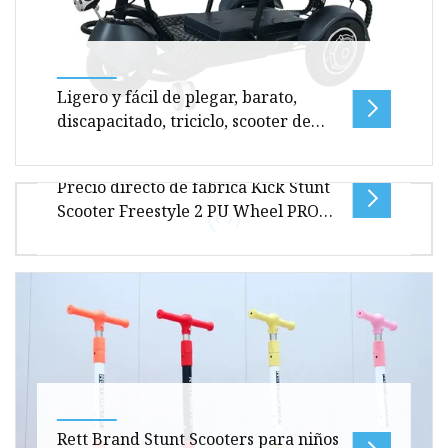
Ligero y fácil de plegar, barato,
discapacitado, triciclo, scooter de
movilidad eléctrica de 3 ruedas para
un movimiento conveniente
Precio directo de fábrica Kick Stunt
Descripción general Tamaño del paquete por
Scooter Freestyle 2 PU Wheel PRO
unidad de producto 90,00 cm * 58,00 cm * 47,00
Scooter con horquilla de aleación
cm Peso bruto por unidad de pr
forjada
Información general Fotos del producto: Color:
Parámetros del producto Perfil de la empresa
BULLET SPORTS CO., LIMITED B
Rett Brand Stunt Scooters para niños