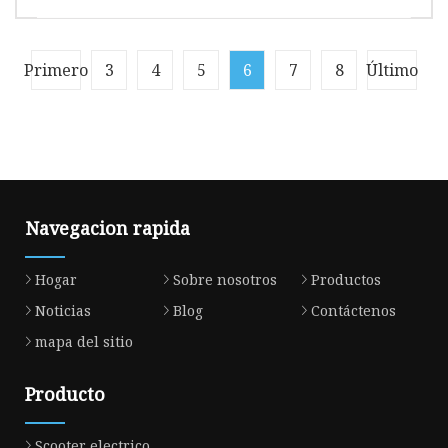
T
Preguntas frecuentes1. P: ¿Puedo obt
Información general Fotos del producto:
Primero
3
4
5
6
7
8
Último
Parámetros del producto Perfil de la empresa
BULLET SPORTS CO., LIMITED BULLETS
Navegacion rapida
Hogar
Sobre nosotros
Productos
Noticias
Blog
Contáctenos
mapa del sitio
Producto
Scooter electrico